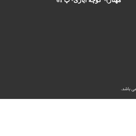
مهناز)-
کوچه ایازی- پ 61
ی باشد.