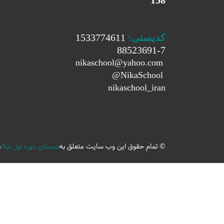
158
کدپستی:
1533774611
88523691-7
nikaschool@yahoo.com
@
NikaSchool
nikaschool_iran
© تمام حقوق این وب سایت متعلق به
دبستان دوره اول نیکا
م