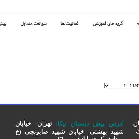
ه
گروه های آموزشی
فعالیت ها
سوالات متداول
پیش 
:
ان
آدرس پیش دبستان نیکا
تهران- خیابان
ک
شهید بهشتی- خیابان شهید صابونچی (خ