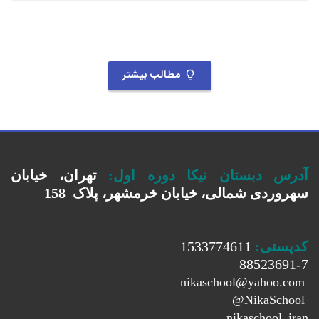
مطالب بیشتر
آدرس دبستان نیکا دوره اول
:
تهران، خیابان
سهروردی شمالی، خیابان خرمشهر، پلاک 158
کدپستی:
1533774611
88523691-7
nikaschool@yahoo.com
@
NikaSchool
nikaschool_iran