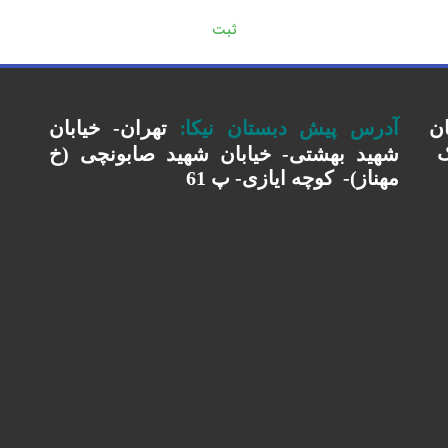
:
ان
آدرس پیش دبستان نیکا
تهران- خیابان
ک
شهید بهشتی- خیابان شهید صابونچی (خ
مهناز)-
کوچه ایازی- پ 61