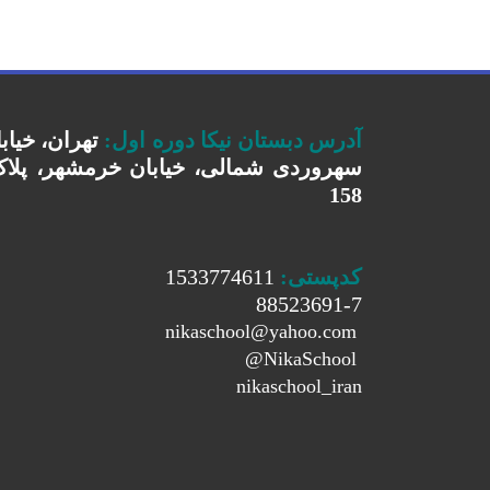
آدرس دبستان نیکا دوره اول
:
تهران، خیاب
سهروردی شمالی، خیابان خرمشهر، پلا
158
کدپستی:
1533774611
88523691-7
nikaschool@yahoo.com
@
NikaSchool
nikaschool_iran