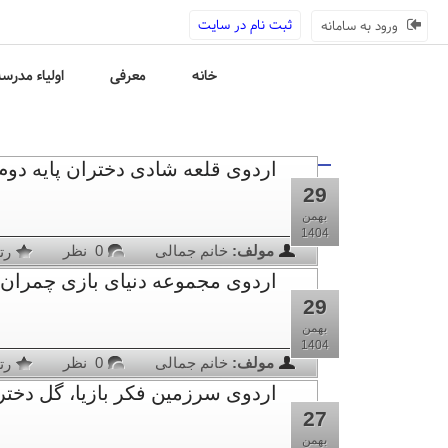
ثبت نام در سایت
ورود به سامانه
خانه
معرفی
اولیاء مدرس
اردوی قلعه شادی دختران پایه دوم 404/11/29
29
بهمن
1404
مولف:
خانم جمالی
0 نظر
رت
اردوی مجموعه دنیای بازی چمران دختران 
29
بهمن
1404
مولف:
خانم جمالی
0 نظر
رت
اردوی سرزمین فکر بازیا، گل دختران پایه 
27
بهمن